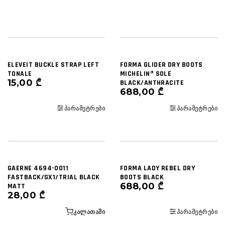
ELEVEIT BUCKLE STRAP LEFT
FORMA GLIDER DRY BOOTS
TONALE
MICHELIN® SOLE
15,00
₾
BLACK/ANTHRACITE
688,00
₾
ᲞᲐᲠᲐᲛᲔᲢᲠᲔᲑᲘ
ᲞᲐᲠᲐᲛᲔᲢᲠᲔᲑᲘ
GAERNE 4694-0011
FORMA LADY REBEL DRY
FASTBACK/GX1/TRIAL BLACK
BOOTS BLACK
688,00
₾
MATT
28,00
₾
ᲙᲐᲚᲐᲗᲐᲨᲘ
ᲞᲐᲠᲐᲛᲔᲢᲠᲔᲑᲘ