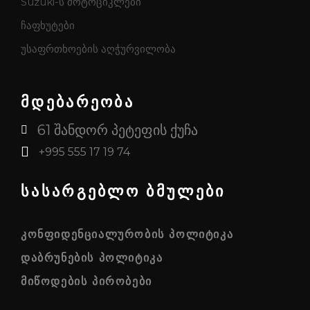
Suzuki-ს მოტოციკლები
ჩაფხუტები
უსაფრთხოების აღჭურვილობა
მდებარეობა
61 შანდორ პეტეფის ქუჩა
+995 555 17 19 74
სასარგებლო ბმულები
ᲙᲝᲜᲤᲘᲓᲔᲜᲪᲘᲐᲚᲣᲠᲝᲑᲘᲡ ᲞᲝᲚᲘᲢᲘᲙᲐ
ᲓᲐᲑᲠᲣᲜᲔᲑᲘᲡ ᲞᲝᲚᲘᲢᲘᲙᲐ
ᲛᲘᲬᲝᲓᲔᲑᲘᲡ ᲞᲘᲠᲝᲑᲔᲑᲘ