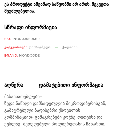
ᲔᲡ ᲞᲠᲝᲓᲣᲥᲢᲘ ᲐᲛᲟᲐᲛᲐᲓ ᲡᲐᲬᲧᲝᲑᲨᲘ ᲐᲠ ᲐᲠᲘᲡ, ᲨᲔᲙᲕᲔᲗᲐ
ᲨᲔᲣᲫᲚᲔᲑᲔᲚᲘᲐ.
ᲡᲬᲠᲐᲤᲘ ᲘᲜᲤᲝᲠᲛᲐᲪᲘᲐ
SKU:
NOR000SUM02
ᲙᲐᲢᲔᲒᲝᲠᲘᲔᲑᲘ
ᲤᲔᲮᲡᲐᲪᲛᲔᲚᲘ
ᲥᲐᲚᲐᲥᲘᲡ
BRAND:
NORDCODE
ᲐᲦᲬᲔᲠᲐ
ᲓᲐᲛᲐᲢᲔᲑᲘᲗᲘ ᲘᲜᲤᲝᲠᲛᲐᲪᲘᲐ
მახასიათებლები
–
ზედა ნაწილი დამზადებულია მიკროფიბერისგან,
გამაგრებული ბადისებრი ქსოვილის
კომბინაციით- გამაგრებები კოჭზე, თითებსა და
ქუსლზე- შედუღებული პოლიურეთანის ჩანართი,