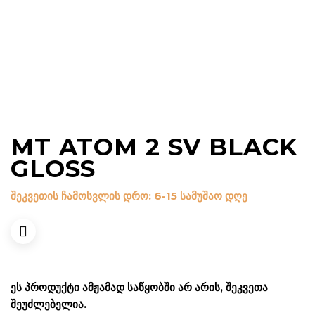
MT ATOM 2 SV BLACK
GLOSS
შეკვეთის ჩამოსვლის დრო: 6-15 სამუშაო დღე
ᲔᲡ ᲞᲠᲝᲓᲣᲥᲢᲘ ᲐᲛᲟᲐᲛᲐᲓ ᲡᲐᲬᲧᲝᲑᲨᲘ ᲐᲠ ᲐᲠᲘᲡ, ᲨᲔᲙᲕᲔᲗᲐ
ᲨᲔᲣᲫᲚᲔᲑᲔᲚᲘᲐ.