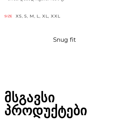
XS, S, M, L, XL, XXL
SIZE
Snug fit
ᲛᲡᲒᲐᲕᲡᲘ
ᲞᲠᲝᲓᲣᲥᲢᲔᲑᲘ