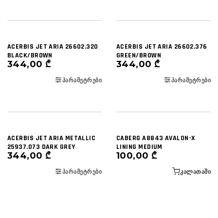
ACERBIS JET ARIA 26602.320
ACERBIS JET ARIA 26602.376
BLACK/BROWN
GREEN/BROWN
344,00
₾
344,00
₾
ᲞᲐᲠᲐᲛᲔᲢᲠᲔᲑᲘ
ᲞᲐᲠᲐᲛᲔᲢᲠᲔᲑᲘ
ACERBIS JET ARIA METALLIC
CABERG A8843 AVALON-X
25937.073 DARK GREY
LINING MEDIUM
344,00
₾
100,00
₾
ᲞᲐᲠᲐᲛᲔᲢᲠᲔᲑᲘ
ᲙᲐᲚᲐᲗᲐᲨᲘ