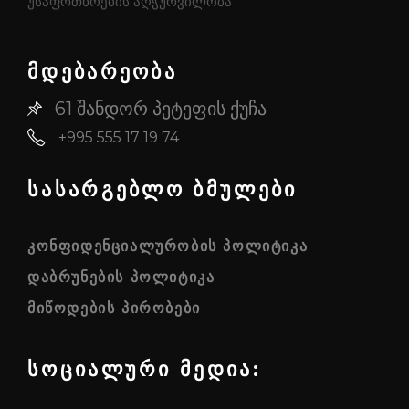
უსაფრთხოების აღჭურვილობა
მდებარეობა
61 შანდორ პეტეფის ქუჩა
+995 555 17 19 74
სასარგებლო ბმულები
ᲙᲝᲜᲤᲘᲓᲔᲜᲪᲘᲐᲚᲣᲠᲝᲑᲘᲡ ᲞᲝᲚᲘᲢᲘᲙᲐ
ᲓᲐᲑᲠᲣᲜᲔᲑᲘᲡ ᲞᲝᲚᲘᲢᲘᲙᲐ
ᲛᲘᲬᲝᲓᲔᲑᲘᲡ ᲞᲘᲠᲝᲑᲔᲑᲘ
სოციალური მედია: