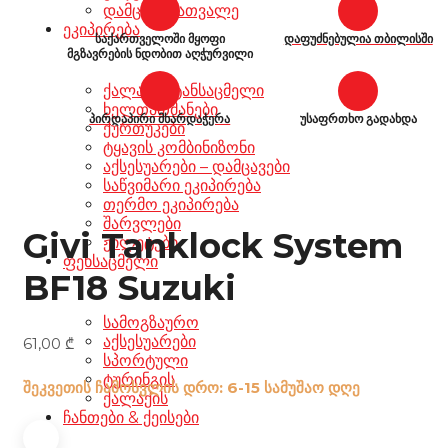
დამცავი სათვალე
ეკიპირება
საქართველოში მყოფი
დაფუძნებულია თბილისში
მგზავრების ნდობით აღჭურვილი
ქალაქის ტანსაცმელი
ხელთათმანები
პირდაპირი მხარდაჭერა
უსაფრთხო გადახდა
ქურთუკები
ტყავის კომბინიზონი
აქსესუარები – დამცავები
საწვიმარი ეკიპირება
თერმო ეკიპირება
შარვლები
Givi Tanklock System
ჟილეტები
ფეხსაცმელი
BF18 Suzuki
სამოგზაურო
აქსესუარები
61,00
₾
სპორტული
ტურინგის
შეკვეთის ჩამოსვლის დრო: 6-15 სამუშაო დღე
ქალაქის
ჩანთები & ქეისები