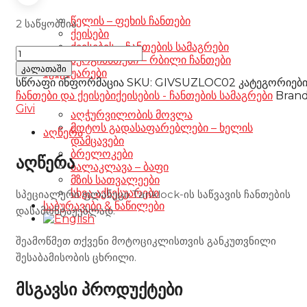
წელის – ფეხის ჩანთები
2 საწყობშია
ქეისები
ქეისების – ჩანთების სამაგრები
Givi
ზურგჩანთები – რბილი ჩანთები
Tanklock
კალათაში
აქსესუარები
System
სწრაფი ინფორმაცია
SKU:
GIVSUZLOC02
კატეგორიებ
BF18
ჩანთები და ქეისები
ქეისების - ჩანთების სამაგრები
Brand
Suzuki
Givi
აღჭურვილობის მოვლა
რაოდენობა
მოტოს გადასაფარებლები – ხელის
აღწერა
დამცავები
ბრელოკები
აღწერა
ბალაკლავა – ბაფი
მზის სათვალეები
სხვა აქსესუარები
სპეციალური ფლანეცი Tanklock-ის საწვავის ჩანთების
საბურავები & ნაწილები
დასამონტაჟებლად.
შეამოწმეთ თქვენი მოტოციკლისთვის განკუთვნილი
შესაბამისობის ცხრილი.
მსგავსი პროდუქტები