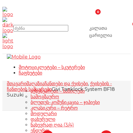
0
კალათა
ცარიელია
მოტოციკლეტები – სკუტერები
ჩაფხუტები
მთავარი
მაღაზია
ჩანთები და ქეისები
,
ქეისების -
ჩანთების სამაგრები
Givi Tanklock System BF18
აქსესუარები – ნაწილები
Suzuki
სამოგზაურო
ბლუთუს-კომუნიკაცია – ჯიპიესი
კლასიკური – რეტრო
მოდულარი
დახურული
ნახევრად ღია (3/4)
ენდურო