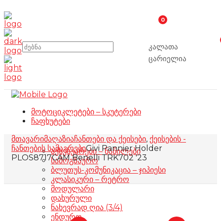
0
კალათა
ცარიელია
მოტოციკლეტები – სკუტერები
ჩაფხუტები
მთავარი
მაღაზია
ჩანთები და ქეისები
,
ქეისების -
ჩანთების სამაგრები
Givi Pannier Holder
აქსესუარები – ნაწილები
PLOS8717CAM Benelli TRK702 '23
სამოგზაურო
ბლუთუს-კომუნიკაცია – ჯიპიესი
კლასიკური – რეტრო
მოდულარი
დახურული
ნახევრად ღია (3/4)
ენდურო