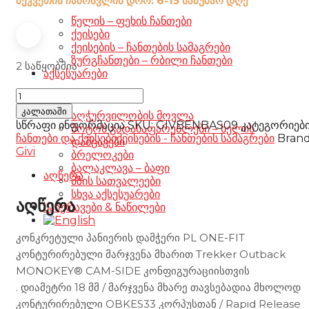
შეკვეთის ჩამოსვლის დრო: 6-15 სამუშაო დღე
წელის – ფეხის ჩანთები
ქეისები
ქეისების – ჩანთების სამაგრები
ზურგჩანთები – რბილი ჩანთები
2 საწყობშია
აქსესუარები
Givi
Pannier
კალათაში
აღჭურვილობის მოვლა
Holder
სწრაფი ინფორმაცია
SKU:
GIVBENBAS09
კატეგორიებ
მოტოს გადასაფარებლები – ხელის
PLOS8717CAM
ჩანთები და ქეისები
ქეისების - ჩანთების სამაგრები
Brand
დამცავები
Benelli
Givi
ბრელოკები
TRK702
ბალაკლავა – ბაფი
'23
აღწერა
მზის სათვალეები
რაოდენობა
სხვა აქსესუარები
აღწერა
საბურავები & ნაწილები
კონკრეტული პანიერის დამჭერი PL ONE-FIT
კონტურირებული მარჯვენა მხარით Trekker Outback
MONOKEY® CAM-SIDE კონფიგურაციისთვის
. დიამეტრი 18 მმ / მარჯვენა მხარე თავსებადია მხოლოდ
კონტურირებული OBKES33 კორპუსთან / Rapid Release