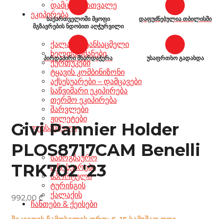
დამცავი სათვალე
ეკიპირება
საქართველოში მყოფი
დაფუძნებულია თბილისში
მგზავრების ნდობით აღჭურვილი
ქალაქის ტანსაცმელი
ხელთათმანები
პირდაპირი მხარდაჭერა
უსაფრთხო გადახდა
ქურთუკები
ტყავის კომბინიზონი
აქსესუარები – დამცავები
საწვიმარი ეკიპირება
თერმო ეკიპირება
შარვლები
ჟილეტები
Givi Pannier Holder
ფეხსაცმელი
PLOS8717CAM Benelli
სამოგზაურო
TRK702 '23
აქსესუარები
სპორტული
ტურინგის
ქალაქის
992,00
₾
ჩანთები & ქეისები