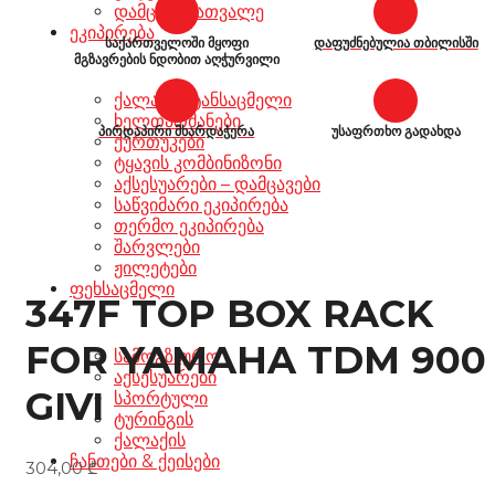
დამცავი სათვალე
ეკიპირება
საქართველოში მყოფი
დაფუძნებულია თბილისში
მგზავრების ნდობით აღჭურვილი
ქალაქის ტანსაცმელი
ხელთათმანები
პირდაპირი მხარდაჭერა
უსაფრთხო გადახდა
ქურთუკები
ტყავის კომბინიზონი
აქსესუარები – დამცავები
საწვიმარი ეკიპირება
თერმო ეკიპირება
შარვლები
ჟილეტები
ფეხსაცმელი
347F TOP BOX RACK
FOR YAMAHA TDM 900
სამოგზაურო
აქსესუარები
GIVI
სპორტული
ტურინგის
ქალაქის
ჩანთები & ქეისები
304,00
₾