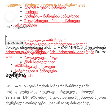
შეკვეთის ჩამოსვლის დრო: 6-15 სამუშაო დღე
წელის – ფეხის ჩანთები
ქეისები
ქეისების – ჩანთების სამაგრები
ზურგჩანთები – რბილი ჩანთები
აქსესუარები
100 საწყობშია
347F
აღჭურვილობის მოვლა
TOP
კალათაში
მოტოს გადასაფარებლები – ხელის
BOX
სწრაფი ინფორმაცია
SKU:
GIVYAMMPR03
კატეგორიებ
დამცავები
RACK
ჩანთები და ქეისები
ქეისების - ჩანთების სამაგრები
Brand
ბრელოკები
FOR
Givi
ბალაკლავა – ბაფი
YAMAHA
მზის სათვალეები
TDM
აღწერა
სხვა აქსესუარები
900
საბურავები & ნაწილები
GIVI
აღწერა
რაოდენობა
GIVI 347F-ის ტოპ ბოქსის სამაგრი წარმოადგენს
მოტოციკლზე სპეციალურად მორგებულ კონსოლებს
Yamaha TDM 900-ისთვის. კონსოლები შექმნილია ზემოთ
ხსენებული ფირფიტების (M3 ან MM) მისაღებად,